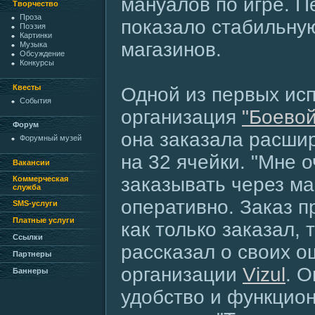
мануалов по игре. П
Творчество
Проза
показало стабильну
Поэзия
Картинки
магазинов.
Музыка
Обсуждение
Конкурсы
Квесты
Одной из первых ис
События
организация
"Боевой
Форум
она заказала расши
Форумный музей
на 32 ячейки. "Мне 
Вакансии
заказывать через ма
Коммерческая
служба
оперативно. Заказ п
SMS-услуги
Платные услуги
как только заказал, 
Ссылки
рассказал о своих 
Партнеры
организации
Vizul
. О
Баннеры
удобство и функцио