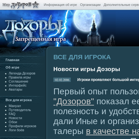
Информация об игре
Организации
Дополнительные сер
ВСЕ ДЛЯ ИГРОКА
Главная
Oб игре
Новости игры Дозоры
Легенда Дозоров
Правила игры
02.02.2006
Игроки проявляют большой инте
Cоглашение
Интерфейс
Первый опыт польз
Аватары
"Дозоров"
показал е
Все для игрока
Мануал
полезность и удобст
Путеводитель
FAQ
Новости
дали Иные и организ
Обои
Профили игроков
талеры
в качестве 
Логи боёв